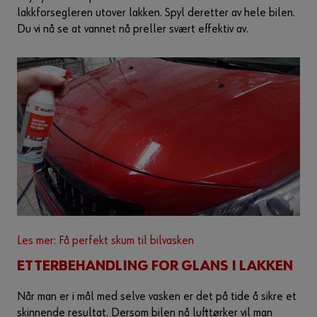
lakkforsegleren utover lakken. Spyl deretter av hele bilen.
Du vi nå se at vannet nå preller svært effektiv av.
Les mer: Få perfekt skum til bilvasken
ETTERBEHANDLING FOR GLANS I LAKKEN
Når man er i mål med selve vasken er det på tide å sikre et
skinnende resultat. Dersom bilen nå lufttørker vil man