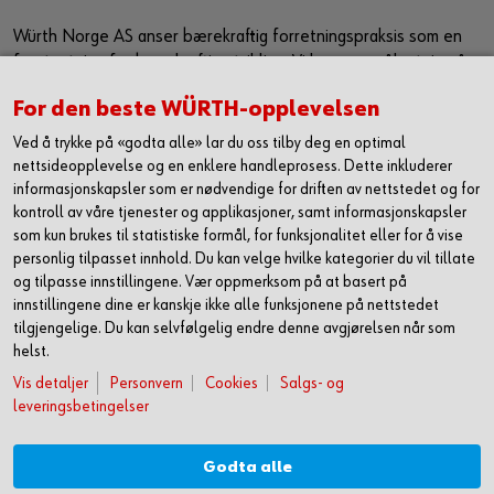
Würth Norge AS anser bærekraftig forretningspraksis som en
forutsetning for bærekraftig utvikling. Vi har som målsetning å
sørge for at bærekraft er en kjerneverdi og et verktøy som
For den beste WÜRTH-opplevelsen
jobber sammen med vår eksiterende strategi for å ytterligere
forbedre, samt utvikle våre leveranser i markedet. Vi ønsker
Ved å trykke på «godta alle» lar du oss tilby deg en optimal
med dette å utgjøre en positiv påvirkning både på samfunn og
nettsideopplevelse og en enklere handleprosess. Dette inkluderer
miljø.
informasjonskapsler som er nødvendige for driften av nettstedet og for
kontroll av våre tjenester og applikasjoner, samt informasjonskapsler
Les mer om hvordan vi jobber med HMS og
som kun brukes til statistiske formål, for funksjonalitet eller for å vise
bærekraft
personlig tilpasset innhold. Du kan velge hvilke kategorier du vil tillate
og tilpasse innstillingene. Vær oppmerksom på at basert på
innstillingene dine er kanskje ikke alle funksjonene på nettstedet
tilgjengelige. Du kan selvfølgelig endre denne avgjørelsen når som
helst.
Vis detaljer
Personvern
Cookies
Salgs- og
leveringsbetingelser
Godta alle
© Würth Norge AS