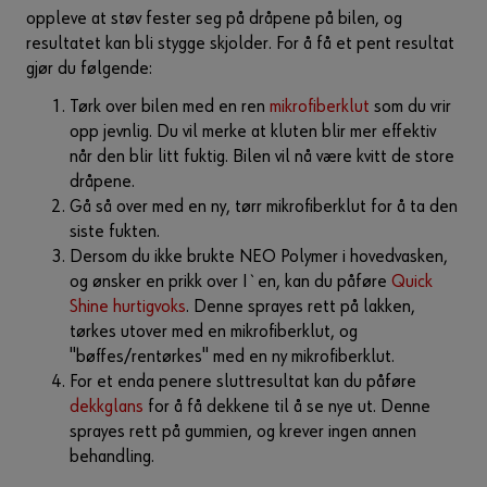
oppleve at støv fester seg på dråpene på bilen, og
resultatet kan bli stygge skjolder. For å få et pent resultat
gjør du følgende:
Tørk over bilen med en ren
mikrofiberklut
som du vrir
opp jevnlig. Du vil merke at kluten blir mer effektiv
når den blir litt fuktig. Bilen vil nå være kvitt de store
dråpene.
Gå så over med en ny, tørr mikrofiberklut for å ta den
siste fukten.
Dersom du ikke brukte NEO Polymer i hovedvasken,
og ønsker en prikk over I`en, kan du påføre
Quick
Shine hurtigvoks
. Denne sprayes rett på lakken,
tørkes utover med en mikrofiberklut, og
"bøffes/rentørkes" med en ny mikrofiberklut.
For et enda penere sluttresultat kan du påføre
dekkglans
for å få dekkene til å se nye ut. Denne
sprayes rett på gummien, og krever ingen annen
behandling.