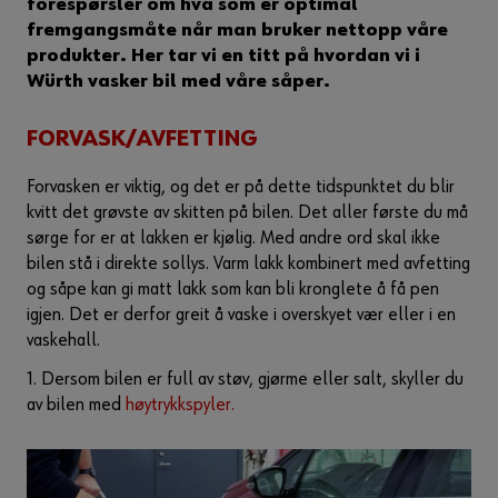
forespørsler om hva som er optimal
fremgangsmåte når man bruker nettopp våre
produkter. Her tar vi en titt på hvordan vi i
Würth vasker bil med våre såper.
FORVASK/AVFETTING
Forvasken er viktig, og det er på dette tidspunktet du blir
kvitt det grøvste av skitten på bilen. Det aller første du må
sørge for er at lakken er kjølig. Med andre ord skal ikke
bilen stå i direkte sollys. Varm lakk kombinert med avfetting
og såpe kan gi matt lakk som kan bli kronglete å få pen
igjen. Det er derfor greit å vaske i overskyet vær eller i en
vaskehall.
1. Dersom bilen er full av støv, gjørme eller salt, skyller du
av bilen med
høytrykkspyler.