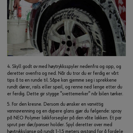
4. Skyll godt av med høytrykksspyler nedenfra og opp, og
deretter ovenfra og ned. Når du tror du er ferdig er vårt
tips å ta en runde til. Såpe kan gjemme seg i sprekkene
rundt dører, rails eller speil, og renne ned lenge etter du
er ferdig. Dette gir stygge "svettemerker" når bilen tørker.
5. For den kresne. Dersom du ønsker en vanvittig
vannavrenning og en dypere glans gjør du følgende: spray
på NEO Polymer lakkforsegler på den våte lakken. Et par
sprut per dør/panser holder. Spyl deretter over med
høytrykkslanse på rundt 1-1.5 meters avstand for å fordele