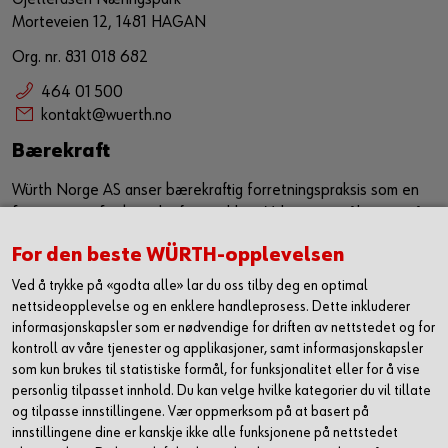
Morteveien 12, 1481 HAGAN
Org. nr. 831 018 682
464 01 500
kontakt@wuerth.no
Bærekraft
Würth Norge AS anser bærekraftig forretningspraksis som en
forutsetning for bærekraftig utvikling. Vi har som målsetning å
sørge for at bærekraft er en kjerneverdi og et verktøy som
For den beste WÜRTH-opplevelsen
jobber sammen med vår eksiterende strategi for å ytterligere
forbedre, samt utvikle våre leveranser i markedet. Vi ønsker
Ved å trykke på «godta alle» lar du oss tilby deg en optimal
med dette å utgjøre en positiv påvirkning både på samfunn og
nettsideopplevelse og en enklere handleprosess. Dette inkluderer
miljø.
informasjonskapsler som er nødvendige for driften av nettstedet og for
kontroll av våre tjenester og applikasjoner, samt informasjonskapsler
Les mer om hvordan vi jobber med HMS og
som kun brukes til statistiske formål, for funksjonalitet eller for å vise
bærekraft
personlig tilpasset innhold. Du kan velge hvilke kategorier du vil tillate
og tilpasse innstillingene. Vær oppmerksom på at basert på
innstillingene dine er kanskje ikke alle funksjonene på nettstedet