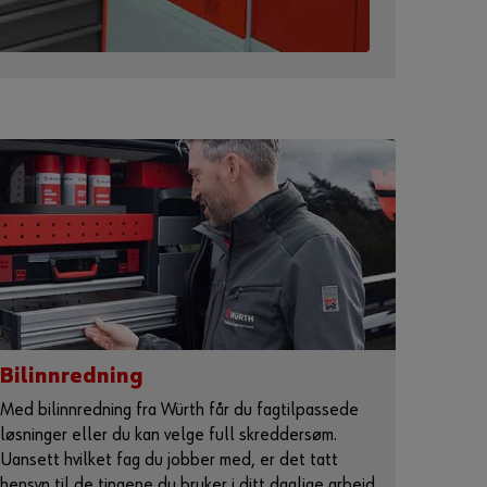
nettbutikken.
Tilpasset for
næringsdrivende
Registrer deg nå
Bilinnredning
Med bilinnredning fra Würth får du fagtilpassede
løsninger eller du kan velge full skreddersøm.
Uansett hvilket fag du jobber med, er det tatt
hensyn til de tingene du bruker i ditt daglige arbeid.