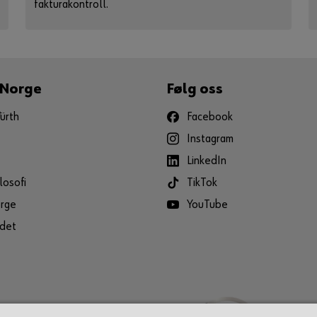
fakturakontroll.
 Norge
Følg oss
ürth
Facebook
Instagram
LinkedIn
losofi
TikTok
rge
YouTube
det
som en forutsetning for