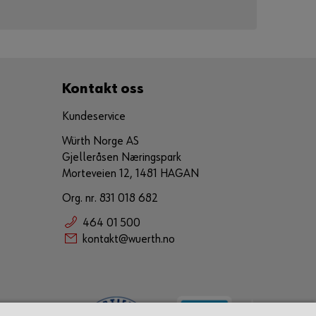
Kontakt oss
Kundeservice
Würth Norge AS
Gjelleråsen Næringspark
Morteveien 12, 1481 HAGAN
Org. nr. 831 018 682
464 01 500
kontakt@wuerth.no