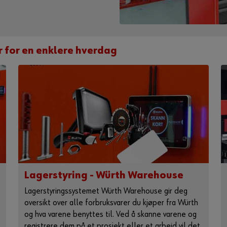
r for en enklere hverdag
Lagerstyring - Würth Warehouse
Lagerstyringssystemet Würth Warehouse gir deg
oversikt over alle forbruksvarer du kjøper fra Würth
og hva varene benyttes til. Ved å skanne varene og
registrere dem på et prosjekt eller et arbeid vil det