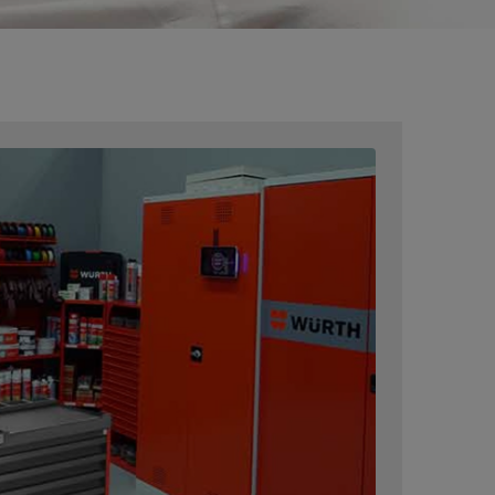
Har du glemt
passordet?
Husk
påloggingsinformasjon
Logge på
eller
Vil du registrere
deg i
nettbutikken?
Med bare tre trinn
kan du registrere deg
og bruke alle
funksjonene i