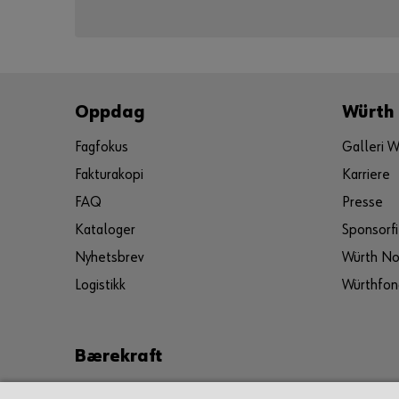
Oppdag
Würth
Fagfokus
Galleri W
Fakturakopi
Karriere
FAQ
Presse
Kataloger
Sponsorfi
Nyhetsbrev
Würth No
Logistikk
Würthfon
Bærekraft
Würth Norge AS anser bærekraftig forretningspraksis 