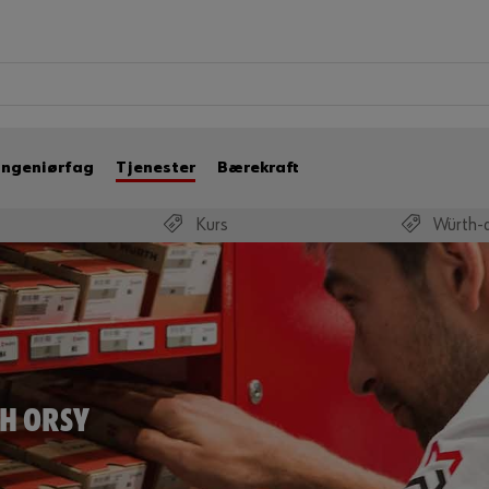
Ingeniørfag
Tjenester
Bærekraft
Kurs
Würth-
H ORSY