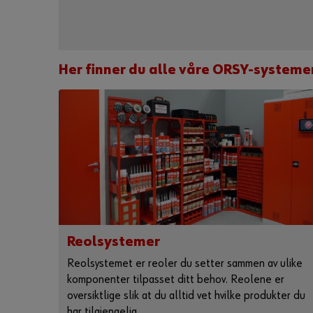
Her finner du alle våre ORSY-systeme
Reolsystemer
Reolsystemet er reoler du setter sammen av ulike
komponenter tilpasset ditt behov. Reolene er
oversiktlige slik at du alltid vet hvilke produkter du
har tilgjengelig.