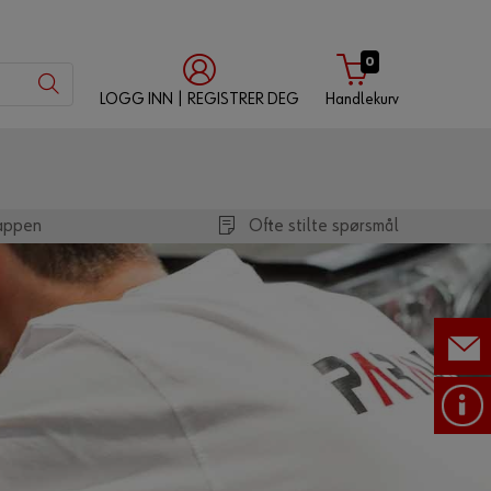
0
LOGG INN | REGISTRER DEG
Handlekurv
med
med
med
Würth-
brukernavn
kundenummer
appen
appen
Ofte stilte spørsmål
Kundenummer
Partnernummer
Passord