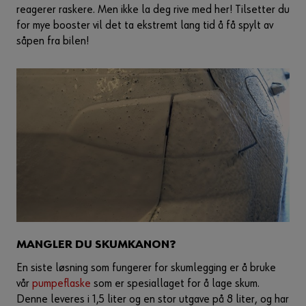
reagerer raskere. Men ikke la deg rive med her! Tilsetter du
for mye booster vil det ta ekstremt lang tid å få spylt av
såpen fra bilen!
MANGLER DU SKUMKANON?
En siste løsning som fungerer for skumlegging er å bruke
vår
pumpeflaske
som er spesiallaget for å lage skum.
Denne leveres i 1,5 liter og en stor utgave på 8 liter, og har