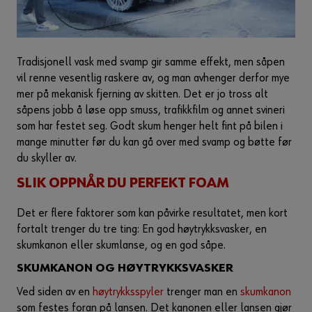
Tradisjonell vask med svamp gir samme effekt, men såpen
vil renne vesentlig raskere av, og man avhenger derfor mye
mer på mekanisk fjerning av skitten. Det er jo tross alt
såpens jobb å løse opp smuss, trafikkfilm og annet svineri
som har festet seg. Godt skum henger helt fint på bilen i
mange minutter før du kan gå over med svamp og bøtte før
du skyller av.
SLIK OPPNÅR DU PERFEKT FOAM
Det er flere faktorer som kan påvirke resultatet, men kort
fortalt trenger du tre ting: En god høytrykksvasker, en
skumkanon eller skumlanse, og en god såpe.
SKUMKANON OG HØYTRYKKSVASKER
Ved siden av en
høytrykksspyler
trenger man en
skumkanon
som festes foran på lansen. Det kanonen eller lansen gjør