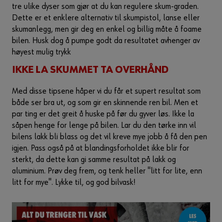
tre ulike dyser som gjør at du kan regulere skum-graden.
Dette er et enklere alternativ til skumpistol, lanse eller
skumanlegg, men gir deg en enkel og billig måte å foame
bilen. Husk dog å pumpe godt da resultatet avhenger av
høyest mulig trykk
IKKE LA SKUMMET TA OVERHÅND
Med disse tipsene håper vi du får et supert resultat som
både ser bra ut, og som gir en skinnende ren bil. Men et
par ting er det greit å huske på før du gyver løs. Ikke la
såpen henge for lenge på bilen. Lar du den tørke inn vil
bilens lakk bli blass og det vil kreve mye jobb å få den pen
igjen. Pass også på at blandingsforholdet ikke blir for
sterkt, da dette kan gi samme resultat på lakk og
aluminium. Prøv deg frem, og tenk heller "litt for lite, enn
litt for mye". Lykke til, og god bilvask!