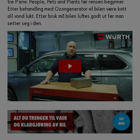
tre P'ene: People, Pets and Plants før rensen begynner.
Etter behandling med Ozongenerator vil bilen være kvitt
all vond lukt. Etter bruk må bilen luftes godt ut før man
setter seg i den.