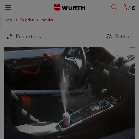
0
Hjem
Fagfokus
Artikler
Kontakt oss
Butikker