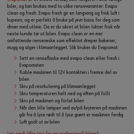
biler, og kan brukes med to ulike rensevarianter: Evapo
clean og fresh. Evapo fresh gir en langvarig og frisk luft i
kupeen, og er perfekt å bruke på jevn basis for deg som
driver med utleie. Da er du sikret at bilen lukter frisk når
neste kunde tar ut bilen. Evapo clean er en mer
omfattende renseveske som effektivt dreper bakerier,
mugg og alger i klimaanlegget. Slik bruker du Evapomat:
Sett en renseflaske med evapo clean eller fresh i
Evapomaten
Koble maskinen til 12V kontakten i fremre del av
bilen
Skru på resirkulering på klimaanlegget
Skru temperaturen helt ned og viften på fullt
Skru på maskinen og forlat bilen
Når den lille lampen ved av/på-bryteren på maskinen
går fra å lyse rødt til å lyse grønt er maskinen ferdig
Luft godt ut av bilen
Les også: Våre tips for en profesjonell bilvask