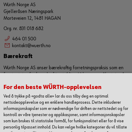
Würth Norge AS
Gjelleråsen Næringspark
Morteveien 12, 1481 HAGAN
Org. nr. 831 018 682
464 01 500
kontakt@wuerth.no
Bærekraft
Würth Norge AS anser bærekraftig forretningspraksis som en
forutsetning for bærekraftig utvikling. Vi har som målsetning å
sørge for at bærekraft er en kjerneverdi og et verktøy som
For den beste WÜRTH-opplevelsen
jobber sammen med vår eksiterende strategi for å ytterligere
forbedre, samt utvikle våre leveranser i markedet. Vi ønsker
Ved å trykke på «godta alle» lar du oss tilby deg en optimal
med dette å utgjøre en positiv påvirkning både på samfunn og
nettsideopplevelse og en enklere handleprosess. Dette inkluderer
miljø.
informasjonskapsler som er nødvendige for driften av nettstedet og for
kontroll av våre tjenester og applikasjoner, samt informasjonskapsler
Les mer om hvordan vi jobber med HMS og
som kun brukes til statistiske formål, for funksjonalitet eller for å vise
bærekraft
personlig tilpasset innhold. Du kan velge hvilke kategorier du vil tillate