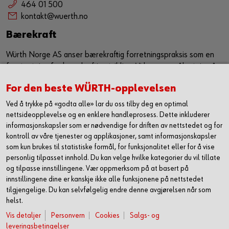
464 01 500
kontakt@wuerth.no
Bærekraft
Würth Norge AS anser bærekraftig forretningspraksis som en
forutsetning for bærekraftig utvikling. Vi har som målsetning å
sørge for at bærekraft er en kjerneverdi og et verktøy som
For den beste WÜRTH-opplevelsen
jobber sammen med vår eksiterende strategi for å ytterligere
forbedre, samt utvikle våre leveranser i markedet. Vi ønsker
Ved å trykke på «godta alle» lar du oss tilby deg en optimal
med dette å utgjøre en positiv påvirkning både på samfunn og
nettsideopplevelse og en enklere handleprosess. Dette inkluderer
miljø.
informasjonskapsler som er nødvendige for driften av nettstedet og for
kontroll av våre tjenester og applikasjoner, samt informasjonskapsler
Les mer om hvordan vi jobber med HMS og
som kun brukes til statistiske formål, for funksjonalitet eller for å vise
bærekraft
personlig tilpasset innhold. Du kan velge hvilke kategorier du vil tillate
og tilpasse innstillingene. Vær oppmerksom på at basert på
innstillingene dine er kanskje ikke alle funksjonene på nettstedet
tilgjengelige. Du kan selvfølgelig endre denne avgjørelsen når som
helst.
Vis detaljer
Personvern
Cookies
Salgs- og
leveringsbetingelser