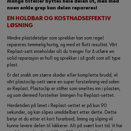
mange tilfeller byttes hele delen ut, men med
noen enkle grep kan delen repareres!
EN HOLDBAR OG KOSTNADSEFFEKTIV
LØSNING
Mindre plastdetaljer som sprekker kan som regel
repareres temmelig hurtig, og med et flott resultat. Vårt
Replast-sett inneholder alt du trenger for å utføre en
solid reparasjon av hull og sprekker i så godt som all type
plast.
Er det snakk om større skader eller komplette brudd, vil
vårt plastoclip-sett være en super forsterkning ved siden
av Replast. Plastoclip er stifter som smeltes inn i plasten,
og som dermed forsterker limingen fra Replast-settet.
Herdetiden på limet i Replast-settet er på kun 90
sekunder, og kan slipes umiddelbart etter dette. Dette
betyr at du etter et kort forarbeid, liming og sliping vil
kunne levere delen til lakkerer. Alt på svært kort tid. Vi har