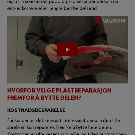
også lim som herder på 30 og 210 sekunder dersom du
ønsker kortere eller lengre bearbeidelsetid.
HVORFOR VELGE PLASTREPARASJON
FREMFOR Å BYTTE DELEN?
KOSTNADSBESPARELSE
For kunden er det selvsagt interessant dersom den lille
sprekken kan repareres fremfor å bytte hele delen.
Kostnaden er ofte vesentlig mindre, og tiden reparasjonen