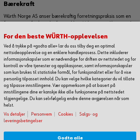
Bærekraft
Würth Norge AS anser bærekraftig forretningspraksis som en
forutsetning for bærekraftig utvikling. Vi har som målsetning å
sørge for at bærekraft er en kjerneverdi og et verktøy som
For den beste WÜRTH-opplevelsen
jobber sammen med vår eksiterende strategi for å ytterligere
forbedre, samt utvikle våre leveranser i markedet. Vi ønsker
Ved å trykke på «godta alle» lar du oss tilby deg en optimal
med dette å utgjøre en positiv påvirkning både på samfunn og
nettsideopplevelse og en enklere handleprosess. Dette inkluderer
informasjonskapsler som er nødvendige for driften av nettstedet og for
miljø.
kontroll av våre tjenester og applikasjoner, samt informasjonskapsler
Les mer om hvordan vi jobber med HMS og
som kun brukes til statistiske formål, for funksjonalitet eller for å vise
bærekraft
personlig tilpasset innhold. Du kan velge hvilke kategorier du vil tillate
og tilpasse innstillingene. Vær oppmerksom på at basert på
innstillingene dine er kanskje ikke alle funksjonene på nettstedet
tilgjengelige. Du kan selvfølgelig endre denne avgjørelsen når som
helst.
Vis detaljer
Personvern
Cookies
Salgs- og
leveringsbetingelser
Godta alle