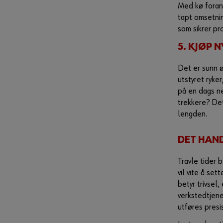
Med kø foran
tapt omsetnin
som sikrer pr
5. KJØP 
Det er sunn ø
utstyret ryke
på en dags n
trekkere? Det
lengden.
DET HAND
Travle tider 
vil vite å set
betyr trivsel
verkstedtjene
utføres presis