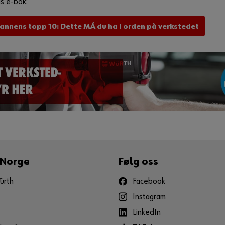
is e-bok:
nnens topp 10: Dette MÅ du ha i orden på verkstedet
 Norge
Følg oss
ürth
Facebook
Instagram
LinkedIn