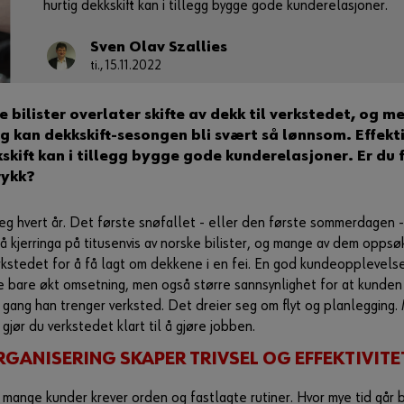
hurtig dekkskift kan i tillegg bygge gode kunderelasjoner.
Sven Olav Szallies
ti., 15.11.2022
e bilister overlater skifte av dekk til verkstedet, og me
g kan dekkskift-sesongen bli svært så lønnsom. Effekt
kskift kan i tillegg bygge gode kunderelasjoner. Er du
rykk?
eg hvert år. Det første snøfallet - eller den første sommerdagen
å kjerringa på titusenvis av norske bilister, og mange av dem oppsø
kstedet for å få lagt om dekkene i en fei. En god kundeopplevelse
kke bare økt omsetning, men også større sannsynlighet for at kunde
 gang han trenger verksted. Det dreier seg om flyt og planlegging.
gjør du verkstedet klart til å gjøre jobben.
RGANISERING SKAPER TRIVSEL OG EFFEKTIVITE
g mange kunder krever orden og fastlagte rutiner. Hvor mye tid går b