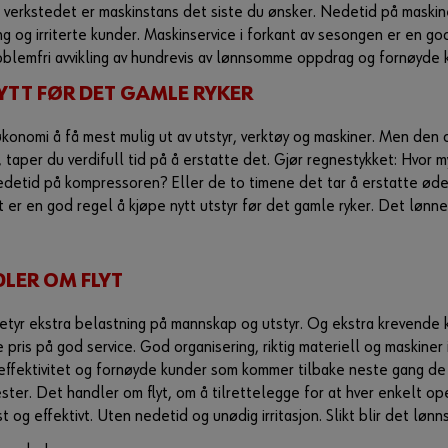
 verkstedet er maskinstans det siste du ønsker. Nedetid på maski
g og irriterte kunder. Maskinservice i forkant av sesongen er en go
oblemfri avvikling av hundrevis av lønnsomme oppdrag og fornøyde 
NYTT FØR DET GAMLE RYKER
konomi å få mest mulig ut av utstyr, verktøy og maskiner. Men den
r, taper du verdifull tid på å erstatte det. Gjør regnestykket: Hvor 
edetid på kompressoren? Eller de to timene det tar å erstatte ød
 er en god regel å kjøpe nytt utstyr før det gamle ryker. Det lønne
LER OM FLYT
betyr ekstra belastning på mannskap og utstyr. Og ekstra krevende
te pris på god service. God organisering, riktig materiell og maskiner
, effektivitet og fornøyde kunder som kommer tilbake neste gang de
ster. Det handler om flyt, om å tilrettelegge for at hver enkelt op
t og effektivt. Uten nedetid og unødig irritasjon. Slikt blir det løn