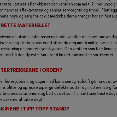
t rette utstyret eller akkurat den ventilen som må til? Hver unødi
on hemmer effektiviteten og senker servicegrad og trivsel. Planleg
nene nøye og sørg for at alt medarbeiderne trenger har sin faste p
T RETTE MATERIELLET
dvendige utvalg i avbalanseringslodd, ventiler og annet nødvendig
investering i forbruksmateriell sikrer du deg mot å måtte avvise ku
 omsetning og god relasjonsbygging. Den ventilen som ikke finnes 
an fort bli den dyreste. Sørg for å ha det nødvendige sortimentet i 
TTERTREKKERNE I ORDEN?
er halve jobben, og dager med kontinuerlig hjulskift går hardt ut o
ne. Slitte og upresise piper gir defekte bolter og muttere. Sørg fo
alle arbeidsstasjonene og bytt ut det som har sett sine beste dag
anikerne vil takke deg!
SKINENE I TIPP TOPP STAND?