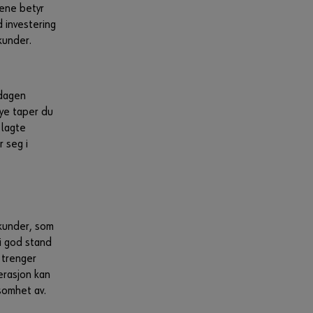
nene betyr
d investering
kunder.
 dagen
mye taper du
elagte
r seg i
 kunder, som
 i god stand
 trenger
erasjon kan
nsomhet av.