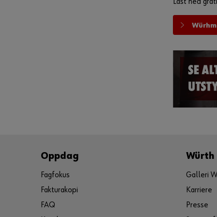
Last ned grat
Würhma
Oppdag
Würth
Fagfokus
Galleri W
Fakturakopi
Karriere
FAQ
Presse