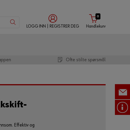
0
LOGG INN | REGISTRER DEG
Handlekurv
med
med
med
Würth-
brukernavn
kundenummer
appen
appen
Ofte stilte spørsmål
Kundenummer
Partnernummer
kskift-
Passord
nnsom. Effektiv og