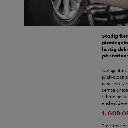
Stadig fler
planleggin
hurtig dek
på storinn
Det gjentar s
julekvelden p
nærmeste ver
service gir i
tilbake neste
enkle rådene 
1. GOD O
Stort trykk o