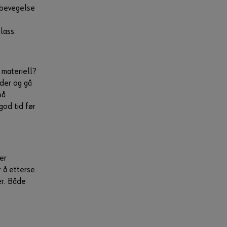
nettbutikken.
g bevegelse
Tilpasset for
g
næringsdrivende
lass.
Registrer deg nå
 materiell?
nder og gå
på
god tid før
ver
r å etterse
er. Både