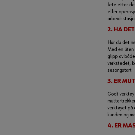
lete etter de
eller operasj
arbeidsstasjo
2. HA DE
Har du det nø
Med en liten 
glipp av både
verkstedet, k
sesongstart.
3. ER MU
Godt verktøy 
muttertrekker
verktøyet på 
kunden og mek
4. ER MA