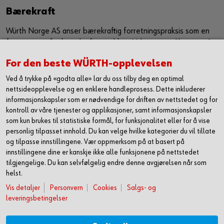
Bærekraft
Würth Norge AS anser bærekraftig forretningspraksis som en
forutsetning for bærekraftig utvikling. Vi har som målsetning å
sørge for at bærekraft er en kjerneverdi og et verktøy som
For den beste WÜRTH-opplevelsen
jobber sammen med vår eksiterende strategi for å ytterligere
forbedre, samt utvikle våre leveranser i markedet. Vi ønsker
Ved å trykke på «godta alle» lar du oss tilby deg en optimal
med dette å utgjøre en positiv påvirkning både på samfunn og
nettsideopplevelse og en enklere handleprosess. Dette inkluderer
miljø.
informasjonskapsler som er nødvendige for driften av nettstedet og for
kontroll av våre tjenester og applikasjoner, samt informasjonskapsler
Les mer om hvordan vi jobber med HMS og
som kun brukes til statistiske formål, for funksjonalitet eller for å vise
bærekraft
personlig tilpasset innhold. Du kan velge hvilke kategorier du vil tillate
og tilpasse innstillingene. Vær oppmerksom på at basert på
innstillingene dine er kanskje ikke alle funksjonene på nettstedet
tilgjengelige. Du kan selvfølgelig endre denne avgjørelsen når som
helst.
Vis detaljer
Personvern
Cookies
Salgs- og
leveringsbetingelser