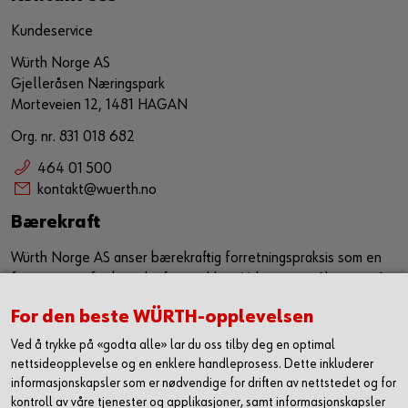
Kundeservice
Würth Norge AS
Gjelleråsen Næringspark
Morteveien 12, 1481 HAGAN
Org. nr. 831 018 682
464 01 500
kontakt@wuerth.no
Bærekraft
Würth Norge AS anser bærekraftig forretningspraksis som en
forutsetning for bærekraftig utvikling. Vi har som målsetning å
sørge for at bærekraft er en kjerneverdi og et verktøy som
For den beste WÜRTH-opplevelsen
jobber sammen med vår eksiterende strategi for å ytterligere
forbedre, samt utvikle våre leveranser i markedet. Vi ønsker
Ved å trykke på «godta alle» lar du oss tilby deg en optimal
med dette å utgjøre en positiv påvirkning både på samfunn og
nettsideopplevelse og en enklere handleprosess. Dette inkluderer
miljø.
informasjonskapsler som er nødvendige for driften av nettstedet og for
kontroll av våre tjenester og applikasjoner, samt informasjonskapsler