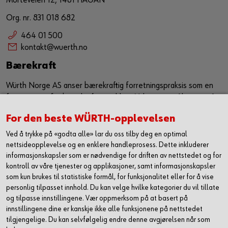
Morteveien 12, 1481 HAGAN
Org. nr. 831 018 682
464 01 500
kontakt@wuerth.no
Bærekraft
Würth Norge AS anser bærekraftig forretningspraksis som en
forutsetning for bærekraftig utvikling. Vi har som målsetning å
sørge for at bærekraft er en kjerneverdi og et verktøy som
For den beste WÜRTH-opplevelsen
jobber sammen med vår eksiterende strategi for å ytterligere
forbedre, samt utvikle våre leveranser i markedet. Vi ønsker
Ved å trykke på «godta alle» lar du oss tilby deg en optimal
med dette å utgjøre en positiv påvirkning både på samfunn og
nettsideopplevelse og en enklere handleprosess. Dette inkluderer
informasjonskapsler som er nødvendige for driften av nettstedet og for
miljø.
kontroll av våre tjenester og applikasjoner, samt informasjonskapsler
Les mer om hvordan vi jobber med HMS og
som kun brukes til statistiske formål, for funksjonalitet eller for å vise
bærekraft
personlig tilpasset innhold. Du kan velge hvilke kategorier du vil tillate
og tilpasse innstillingene. Vær oppmerksom på at basert på
innstillingene dine er kanskje ikke alle funksjonene på nettstedet
tilgjengelige. Du kan selvfølgelig endre denne avgjørelsen når som