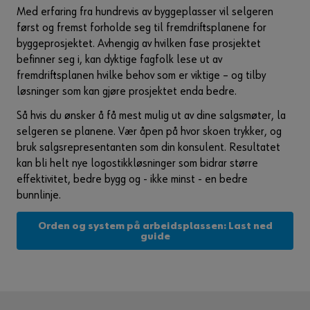
Med erfaring fra hundrevis av byggeplasser vil selgeren
først og fremst forholde seg til fremdriftsplanene for
byggeprosjektet. Avhengig av hvilken fase prosjektet
befinner seg i, kan dyktige fagfolk lese ut av
fremdriftsplanen hvilke behov som er viktige – og tilby
løsninger som kan gjøre prosjektet enda bedre.
Så hvis du ønsker å få mest mulig ut av dine salgsmøter, la
selgeren se planene. Vær åpen på hvor skoen trykker, og
bruk salgsrepresentanten som din konsulent. Resultatet
kan bli helt nye logostikkløsninger som bidrar større
effektivitet, bedre bygg og - ikke minst - en bedre
bunnlinje.
Orden og system på arbeidsplassen: Last ned
guide