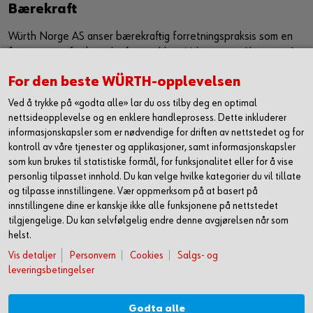
Bærekraft
Würth Norge AS anser bærekraftig forretningspraksis som en
forutsetning for bærekraftig utvikling. Vi har som målsetning å
sørge for at bærekraft er en kjerneverdi og et verktøy som
For den beste WÜRTH-opplevelsen
jobber sammen med vår eksiterende strategi for å ytterligere
forbedre, samt utvikle våre leveranser i markedet. Vi ønsker
Ved å trykke på «godta alle» lar du oss tilby deg en optimal
med dette å utgjøre en positiv påvirkning både på samfunn og
nettsideopplevelse og en enklere handleprosess. Dette inkluderer
informasjonskapsler som er nødvendige for driften av nettstedet og for
miljø.
kontroll av våre tjenester og applikasjoner, samt informasjonskapsler
Les mer om hvordan vi jobber med HMS og
som kun brukes til statistiske formål, for funksjonalitet eller for å vise
bærekraft
personlig tilpasset innhold. Du kan velge hvilke kategorier du vil tillate
og tilpasse innstillingene. Vær oppmerksom på at basert på
innstillingene dine er kanskje ikke alle funksjonene på nettstedet
tilgjengelige. Du kan selvfølgelig endre denne avgjørelsen når som
helst.
Vis detaljer
Personvern
Cookies
Salgs- og
leveringsbetingelser
Godta alle