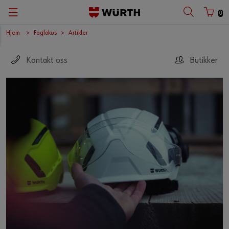
0
Hjem
Fagfokus
Artikler
Kontakt oss
Butikker