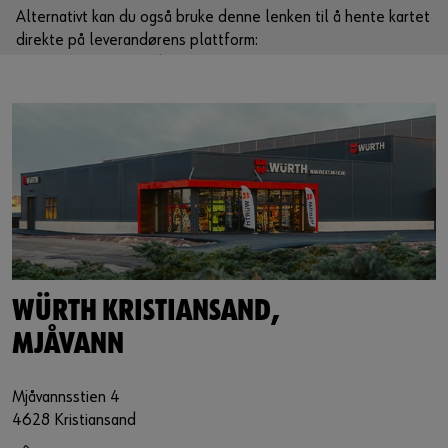
Alternativt kan du også bruke denne lenken til å hente kartet
direkte på leverandørens plattform:
https://www.google.de/maps/?q=58.13430,7.86992
WÜRTH KRISTIANSAND,
MJÅVANN
Mjåvannsstien 4
4628 Kristiansand