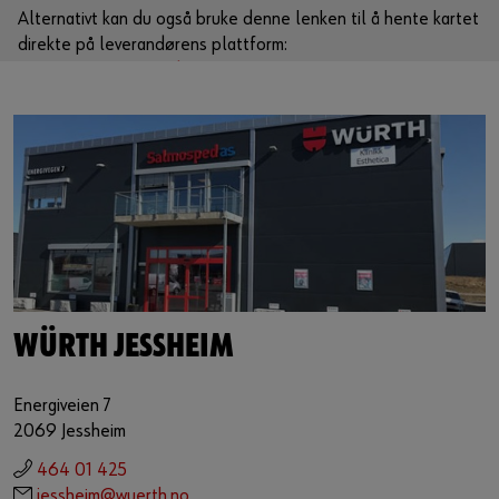
Alternativt kan du også bruke denne lenken til å hente kartet
direkte på leverandørens plattform:
https://www.google.de/maps/?q=60.149634,11.187265
WÜRTH JESSHEIM
Energiveien 7
2069 Jessheim
464 01 425
jessheim@wuerth.no