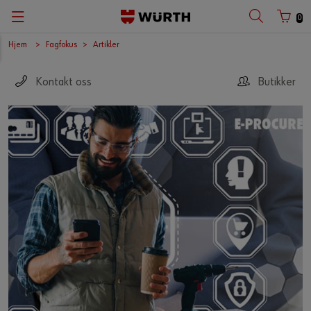
0
Hjem
Fagfokus
Artikler
Kontakt oss
Butikker