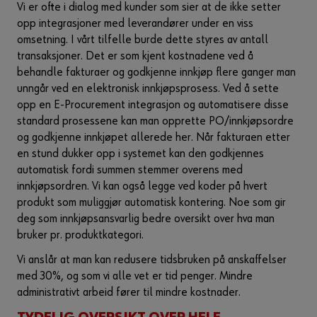
Vi er ofte i dialog med kunder som sier at de ikke setter
opp integrasjoner med leverandører under en viss
omsetning. I vårt tilfelle burde dette styres av antall
transaksjoner. Det er som kjent kostnadene ved å
behandle fakturaer og godkjenne innkjøp flere ganger man
unngår ved en elektronisk innkjøpsprosess. Ved å sette
opp en E-Procurement integrasjon og automatisere disse
standard prosessene kan man opprette PO/innkjøpsordre
og godkjenne innkjøpet allerede her. Når fakturaen etter
en stund dukker opp i systemet kan den godkjennes
automatisk fordi summen stemmer overens med
innkjøpsordren. Vi kan også legge ved koder på hvert
produkt som muliggjør automatisk kontering. Noe som gir
deg som innkjøpsansvarlig bedre oversikt over hva man
bruker pr. produktkategori.
Vi anslår at man kan redusere tidsbruken på anskaffelser
med 30%, og som vi alle vet er tid penger. Mindre
administrativt arbeid fører til mindre kostnader.