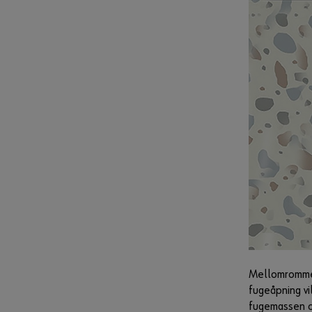
Mellomrommet 
fugeåpning vi
fugemassen og