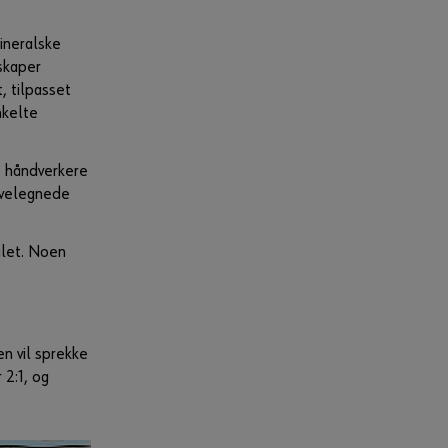
nettbutikken.
Tilpasset for
mineralske
næringsdrivende
skaper
, tilpasset
Registrer deg nå
nkelte
e håndverkere
g velegnede
alet. Noen
en vil sprekke
2:1, og