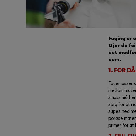
Fuging er 
Gjør du fe
det medfør
dem.
1. FOR D
Fugemasser sk
mellom materi
smuss må fjer
sørg for at r
slipes ned me
porøse mater
primer for at 