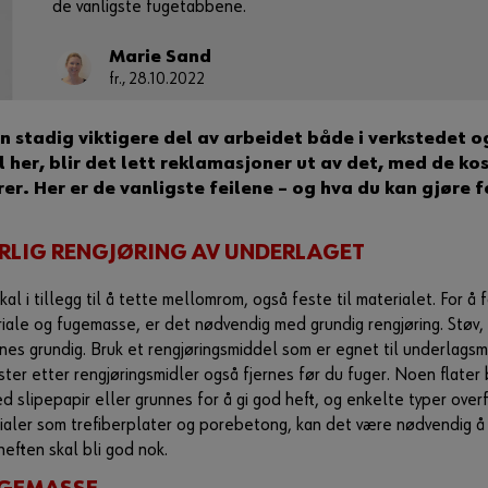
de vanligste fugetabbene.
Marie Sand
fr., 28.10.2022
en stadig viktigere del av arbeidet både i verkstedet 
il her, blir det lett reklamasjoner ut av det, med de k
er. Her er de vanligste feilene – og hva du kan gjøre 
ÅRLIG RENGJØRING AV UNDERLAGET
al i tillegg til å tette mellomrom, også feste til materialet. For å 
ale og fugemasse, er det nødvendig med grundig rengjøring. Støv, 
nes grundig. Bruk et rengjøringsmiddel som er egnet til underlagsm
ester etter rengjøringsmidler også fjernes før du fuger. Noen flate
d slipepapir eller grunnes for å gi god heft, og enkelte typer overf
ialer som trefiberplater og porebetong, kan det være nødvendig å
heften skal bli god nok.