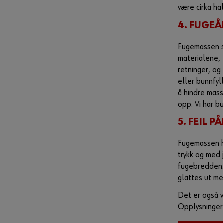
være cirka ha
4. FUGE
Fugemassen s
materialene, 
retninger, og
eller bunnfyl
å hindre mass
opp. Vi har bu
5. FEIL 
Fugemassen he
trykk og med 
fugebredden. 
glattes ut me
Det er også v
Opplysninger 