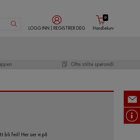
0
LOGG INN | REGISTRER DEG
Handlekurv
med
med
med
Würth-
brukernavn
kundenummer
appen
appen
Ofte stilte spørsmål
Kundenummer
Partnernummer
Passord
 bli feil! Her ser vi på