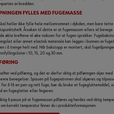
lvparten av bredden.
ÅPNINGEN FYLLES MED FUGEMASSE
kal heller ikke fylle hele mellomrommet i dybden, men bare tett
topunktsheft. Årsaken til dette er at fugemassen ellers vil bevege 
 de økte kreftene vil øke risikoen for at fugen sprekker. Fugebaks
lingslist eller annet elastisk materiale kan legges i bunnen av fug
en i å trenge helt ned. Når bakstopp er montert, skal fugeåpningen
nnfyllingslister i 10, 15, 20 og 30 mm.
PÅFØRING
fter ved påføring, og det er derfor viktig at påføringen skjer med t
jevne bevegelser. Spissen på fugepatronen skal skjæres og tilpass
For å få en pen og rett fuge, bør du bruke et fugeglattemiddel, 
d en fugeglatter eller fingeren.
iktig å passe på at fugemassen påføres og herdes ved riktig tempe
om korrekt temperatur finner du i produktinformasjonen.