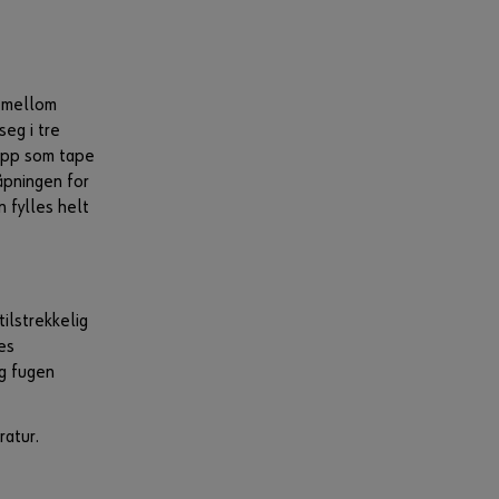
e mellom
seg i tre
topp som tape
eåpningen for
 fylles helt
ilstrekkelig
es
og fugen
ratur.