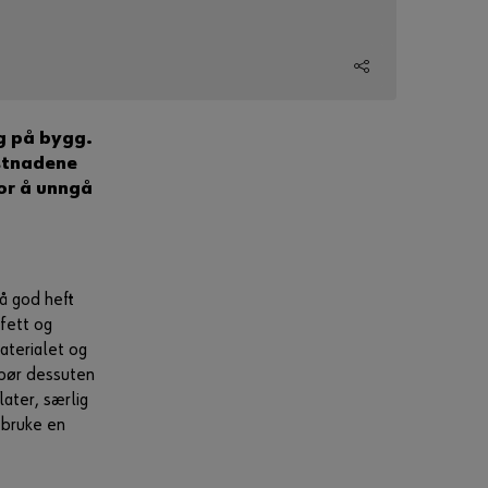
Har du glemt
passordet?
Husk
påloggingsinformasjon
og på bygg.
ostnadene
Logge på
for å unngå
eller
få god heft
Vil du registrere
fett og
deg i
aterialet og
nettbutikken?
r bør dessuten
Med bare tre trinn
later, særlig
kan du registrere deg
 bruke en
og bruke alle
funksjonene i