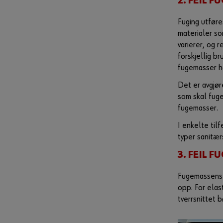
2. FEIL 
Fuging utføre
materialer s
varierer, og 
forskjellig b
fugemasser 
Det er avgjø
som skal fuge
fugemasser.
I enkelte til
typer sanitær
3. FEIL 
Fugemassens tv
opp. For ela
tverrsnittet 