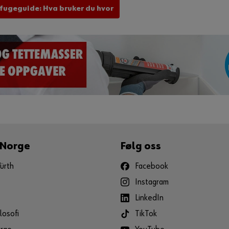
 fugeguide: Hva bruker du hvor
 Norge
Følg oss
ürth
Facebook
Instagram
LinkedIn
losofi
TikTok