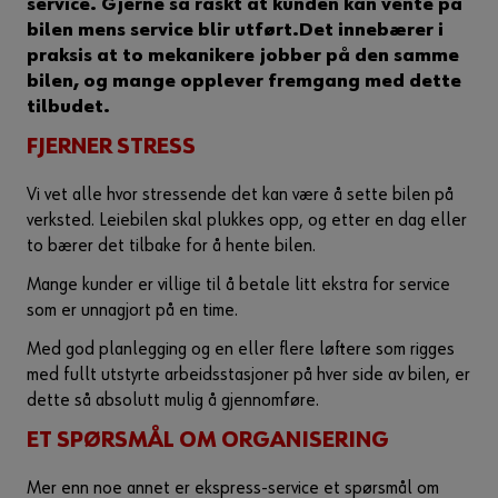
service. Gjerne så raskt at kunden kan vente på
bilen mens service blir utført.
Det innebærer i
praksis at to mekanikere jobber på den samme
bilen, og mange opplever fremgang med dette
tilbudet.
FJERNER STRESS
Vi vet alle hvor stressende det kan være å sette bilen på
verksted. Leiebilen skal plukkes opp, og etter en dag eller
to bærer det tilbake for å hente bilen.
Mange kunder er villige til å betale litt ekstra for service
som er unnagjort på en time.
Med god planlegging og en eller flere løftere som rigges
med fullt utstyrte arbeidsstasjoner på hver side av bilen, er
dette så absolutt mulig å gjennomføre.
ET SPØRSMÅL OM ORGANISERING
Mer enn noe annet er ekspress-service et spørsmål om