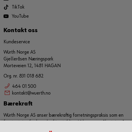
TikTok
YouTube
Kontakt oss
Kundeservice
Würth Norge AS
Gjelleråsen Næringspark
Morteveien 12, 1481 HAGAN
Org. nr. 831 018 682
464 01 500
kontakt@wuerth.no
Bærekraft
Würth Norge AS anser bærekraftig forretningspraksis som en
forutsetning for bærekraftig utvikling. Vi har som målsetning å
sørge for at bærekraft er en kjerneverdi og et verktøy som