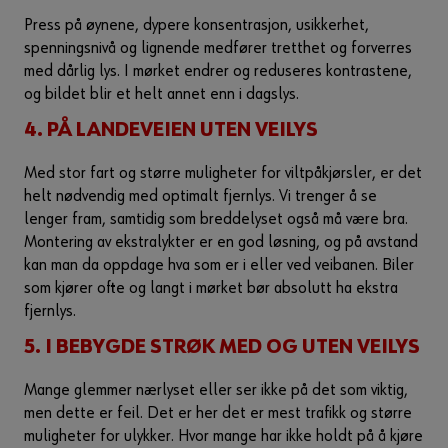
Press på øynene, dypere konsentrasjon, usikkerhet,
spenningsnivå og lignende medfører tretthet og forverres
med dårlig lys. I mørket endrer og reduseres kontrastene,
og bildet blir et helt annet enn i dagslys.
4. PÅ LANDEVEIEN UTEN VEILYS
Med stor fart og større muligheter for viltpåkjørsler, er det
helt nødvendig med optimalt fjernlys. Vi trenger å se
lenger fram, samtidig som breddelyset også må være bra.
Montering av ekstralykter er en god løsning, og på avstand
kan man da oppdage hva som er i eller ved veibanen. Biler
som kjører ofte og langt i mørket bør absolutt ha ekstra
fjernlys.
5. I BEBYGDE STRØK MED OG UTEN VEILYS
Mange glemmer nærlyset eller ser ikke på det som viktig,
men dette er feil. Det er her det er mest trafikk og større
muligheter for ulykker. Hvor mange har ikke holdt på å kjøre