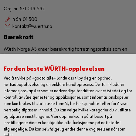
Org. nr. 831 018 682
464 01 500
kontakt@wuerth.no
Bærekraft
Würth Norge AS anser bærekraftig forretningspraksis som en
forutsetning for bærekraftig utvikling. Vi har som målsetning å
sørge for at bærekraft er en kjerneverdi og et verktøy som
For den beste WÜRTH-opplevelsen
jobber sammen med vår eksiterende strategi for å ytterligere
forbedre, samt utvikle våre leveranser i markedet. Vi ønsker
Ved å trykke på «godta alle» lar du oss tilby deg en optimal
med dette å utgjøre en positiv påvirkning både på samfunn og
nettsideopplevelse og en enklere handleprosess. Dette inkluderer
informasjonskapsler som er nødvendige for driften av nettstedet og for
miljø.
kontroll av våre tjenester og applikasjoner, samt informasjonskapsler
Les mer om hvordan vi jobber med HMS og
som kun brukes til statistiske formål, for funksjonalitet eller for å vise
bærekraft
personlig tilpasset innhold. Du kan velge hvilke kategorier du vil tillate
og tilpasse innstillingene. Vær oppmerksom på at basert på
innstillingene dine er kanskje ikke alle funksjonene på nettstedet
tilgjengelige. Du kan selvfølgelig endre denne avgjørelsen når som
helst.