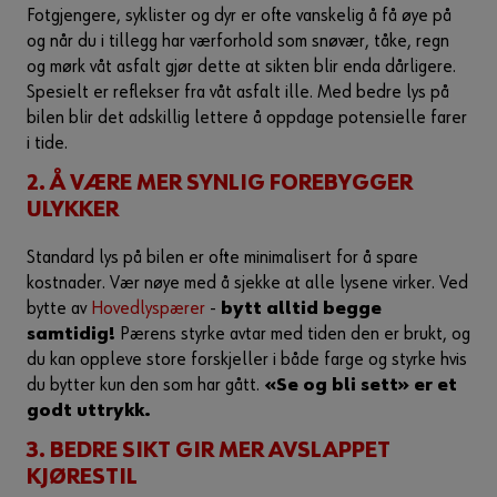
Fotgjengere, syklister og dyr er ofte vanskelig å få øye på
og når du i tillegg har værforhold som snøvær, tåke, regn
og mørk våt asfalt gjør dette at sikten blir enda dårligere.
Spesielt er reflekser fra våt asfalt ille. Med bedre lys på
bilen blir det adskillig lettere å oppdage potensielle farer
i tide.
2. Å VÆRE MER SYNLIG FOREBYGGER
ULYKKER
Standard lys på bilen er ofte minimalisert for å spare
kostnader. Vær nøye med å sjekke at alle lysene virker. Ved
bytte av
Hovedlyspærer
-
bytt alltid begge
samtidig!
Pærens styrke avtar med tiden den er brukt, og
du kan oppleve store forskjeller i både farge og styrke hvis
du bytter kun den som har gått.
«Se og bli sett» er et
godt uttrykk.
3. BEDRE SIKT GIR MER AVSLAPPET
KJØRESTIL