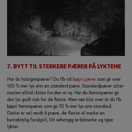
7. BYTT TIL STERKERE PÆRER PÅ LYKTENE
Har du halogenpærer? Du får nå
kjøpt pærer
som gir over
100 % mer lys enn en standard pære. Standardpærer sitter
nesten alltid i bilen fra den er ny. Har du Xenonpærer gir
det lys godt nok for de fleste. Men vær klar over at du får
kjøpt Xenonpærer som gir 70 % mer lys enn standard.
Dette er vel verdt å prøve, de fleste vil merke en
betraktelig forskjell, litt avhengig av bilmerke og type
lykter.